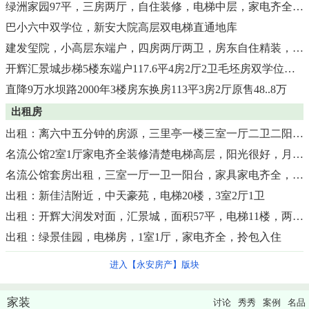
绿洲家园97平，三房两厅，自住装修，电梯中层，家电齐全，可拎包入住一口价：67.8万，
巴小六中双学位，新安大院高层双电梯直通地库
建发玺院，小高层东端户，四房两厅两卫，房东自住精装，123.21平
开辉汇景城步梯5楼东端户117.6平4房2厅2卫毛坯房双学位售55万
直降9万水坝路2000年3楼房东换房113平3房2厅原售48..8万
出租房
出租：离六中五分钟的房源，三里亭一楼三室一厅二卫二阳台+独用露台，
名流公馆2室1厅家电齐全装修清楚电梯高层，阳光很好，月租金1200元包物业宽带满意可谈
名流公馆套房出租，三室一厅一卫一阳台，家具家电齐全，月租金2000元，交通便利
出租：新佳洁附近，中天豪苑，电梯20楼，3室2厅1卫
出租：开辉大润发对面，汇景城，面积57平，电梯11楼，两房一厅，家电齐全，
出租：绿景佳园，电梯房，1室1厅，家电齐全，拎包入住
进入【永安房产】版块
家装
讨论
秀秀
案例
名品