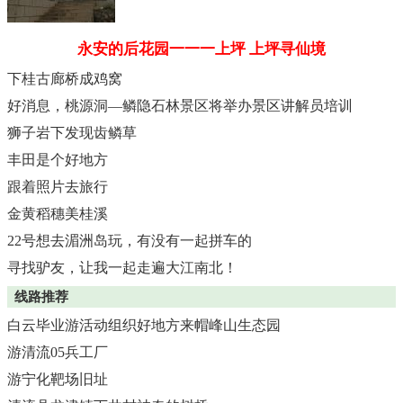
永安的后花园一一一上坪
上坪寻仙境
下桂古廊桥成鸡窝
好消息，桃源洞—鳞隐石林景区将举办景区讲解员培训
狮子岩下发现齿鳞草
丰田是个好地方
跟着照片去旅行
金黄稻穗美桂溪
22号想去湄洲岛玩，有没有一起拼车的
寻找驴友，让我一起走遍大江南北！
线路推荐
白云毕业游活动组织好地方来帽峰山生态园
游清流05兵工厂
游宁化靶场旧址