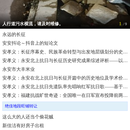
1
人行道污水横流，请及时维修。
/ 9
永远的长征
安安抖论～抖音上的短论文
安孝义：长征序幕史、民族革命转型与出发地层级划分的史学突破及学术价值研究
安孝义：永安北上抗日与长征历史研究成果综述评析——以地方学者安孝义为基论
永安市大丰米业
安孝义：永安在北上抗日与长征开篇中的历史地位及学术价值研究——以建国以来北上抗日与长征研究为对标释读
安孝义：永安北上抗日先遣队率先唱响红军抗日歌——基于《红星画报》第十二期《红军抗日歌》的党史价值研究
绝佳地段旺铺转让
安孝义：福建抗战旷世奇迹：全国唯一在日军宣布投降前两次主动收复省会城市福州
逸清斋书画装裱培训信息
绝佳地段旺铺转让
逸清斋书画装裱培训信息
这么大的人还当个偷花贼
新佳洁有好房子出租