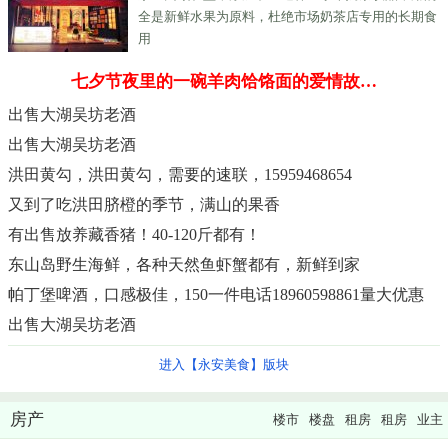
全是新鲜水果为原料，杜绝市场奶茶店专用的长期食
用
七夕节夜里的一碗羊肉饸饹面的爱情故…
出售大湖吴坊老酒
出售大湖吴坊老酒
洪田黄勾，洪田黄勾，需要的速联，15959468654
又到了吃洪田脐橙的季节，满山的果香
有出售放养藏香猪！40-120斤都有！
东山岛野生海鲜，各种天然鱼虾蟹都有，新鲜到家
帕丁堡啤酒，口感极佳，150一件电话18960598861量大优惠
出售大湖吴坊老酒
进入【永安美食】版块
房产
楼市
楼盘
租房
租房
业主