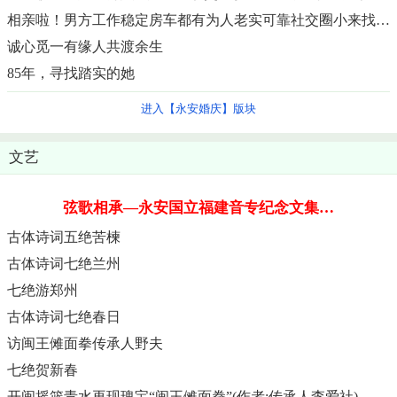
相亲啦！男方工作稳定房车都有为人老实可靠社交圈小来找个对象。
诚心觅一有缘人共渡余生
85年，寻找踏实的她
进入【永安婚庆】版块
文艺
弦歌相承—永安国立福建音专纪念文集…
古体诗词五绝苦楝
古体诗词七绝兰州
七绝游郑州
古体诗词七绝春日
访闽王傩面拳传承人野夫
七绝贺新春
开闽摇篮青水再现瑰宝“闽王傩面拳”(作者:传承人李爱社)