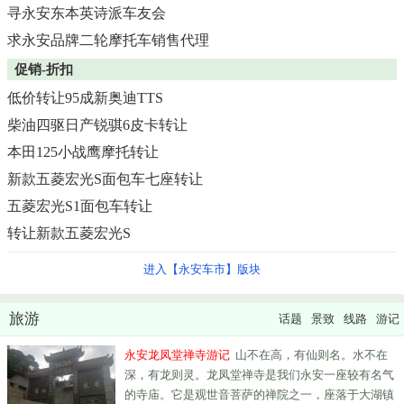
寻永安东本英诗派车友会
求永安品牌二轮摩托车销售代理
促销-折扣
低价转让95成新奥迪TTS
柴油四驱日产锐骐6皮卡转让
本田125小战鹰摩托转让
新款五菱宏光S面包车七座转让
五菱宏光S1面包车转让
转让新款五菱宏光S
进入【永安车市】版块
旅游
话题
景致
线路
游记
永安龙凤堂禅寺游记
山不在高，有仙则名。水不在
深，有龙则灵。龙凤堂禅寺是我们永安一座较有名气
的寺庙。它是观世音菩萨的禅院之一，座落于大湖镇