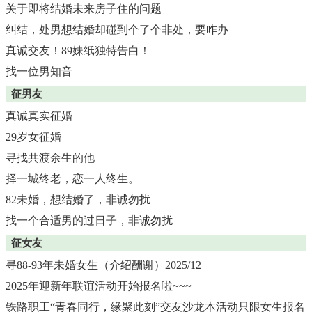
关于即将结婚未来房子住的问题
纠结，处男想结婚却碰到个了个非处，要咋办
真诚交友！89妹纸独特告白！
找一位男知音
征男友
真诚真实征婚
29岁女征婚
寻找共渡余生的他
择一城终老，恋一人终生。
82未婚，想结婚了，非诚勿扰
找一个合适男的过日子，非诚勿扰
征女友
寻88-93年未婚女生（介绍酬谢）2025/12
2025年迎新年联谊活动开始报名啦~~~
铁路职工“青春同行，缘聚此刻”交友沙龙本活动只限女生报名