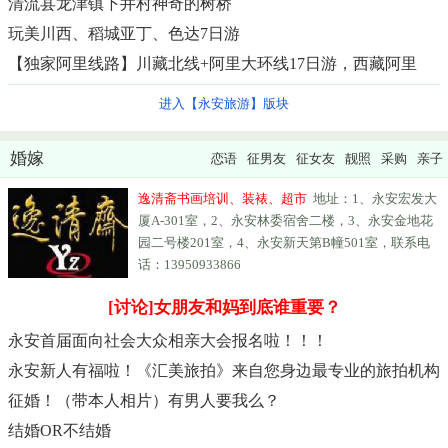
清流县龙津镇下井村神奇的树桥
玩美川西、稻城亚丁、色达7日游
【独家阿里线路】川藏北线+阿里大环线17日游，西藏阿里
进入【永安旅游】版块
婚嫁
恋语
征男友
征女友
靓照
采购
亲子
逸清斋书画培训、装裱、超市
地址：1、永安宏发大
厦A-301室，2、永安林委宿舍二楼，3、永安金地花
园二号楼201室，4、永安新天第B幢501室，联系电
话：13950933866
[讨论]女朋友和妈到底谁重要？
永安首届面向社会大众相亲大会报名啦！！！
永安新人有福啦！《汇美旅拍》来自您身边最专业的旅拍机构
征婚！（带本人相片）有男人要我么？
结婚OR不结婚