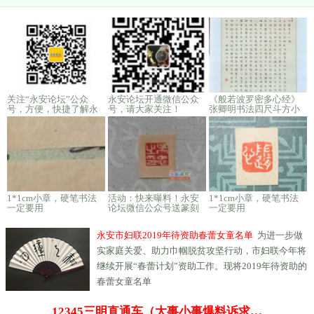
关注“永安论坛”公众
永安论坛开通微信公众
《般若波罗密多心经》
号，方便，快捷了解永
号，请大家关注！
张卿明书法四尺斗方小
安新鲜事
楷
1*1cm小章，硬笔书法
活动：快来曝料！永安
1*1cm小章，硬笔书法
一定要用
论坛微信公众号送篆刻
一定要用
印章啦！
永安市妇联2019年待资助春蕾女童名单
为进一步做
实家庭关爱、助力巾帼脱贫攻坚行动，市妇联今年将
继续开展“春蕾计划”资助工作。现将2019年待资助的
春蕾女童名单
12345三明直通车（大事小事爆料诉求…