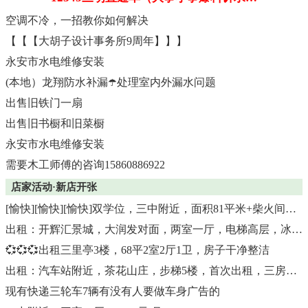
空调不冷，一招教你如何解决
【【【大胡子设计事务所9周年】】】
永安市水电维修安装
(本地）龙翔防水补漏☂️处理室内外漏水问题
出售旧铁门一扇
出售旧书橱和旧菜橱
永安市水电维修安装
需要木工师傅的咨询15860886922
店家活动·新店开张
[愉快][愉快][愉快]双学位，三中附近，面积81平米+柴火间，售价39万
出租：开辉汇景城，大润发对面，两室一厅，电梯高层，冰箱空调洗衣机一应俱全
💞💞💞出租三里亭3楼，68平2室2厅1卫，房子干净整洁
出租：汽车站附近，茶花山庄，步梯5楼，首次出租，三房二厅二卫+柴火
现有快递三轮车7辆有没有人要做车身广告的