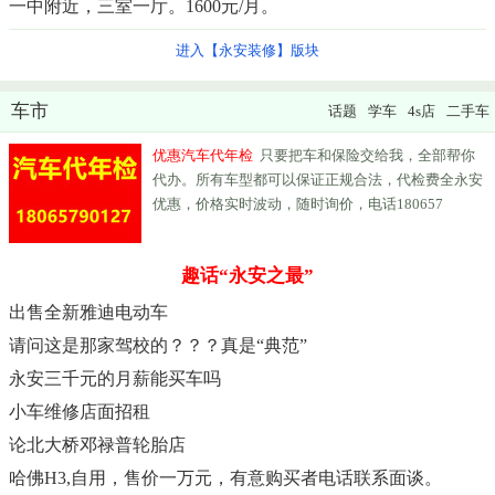
一中附近，三室一厅。1600元/月。
进入【永安装修】版块
车市
话题
学车
4s店
二手车
优惠汽车代年检
只要把车和保险交给我，全部帮你
代办。所有车型都可以保证正规合法，代检费全永安
优惠，价格实时波动，随时询价，电话180657
趣话“永安之最”
出售全新雅迪电动车
请问这是那家驾校的？？？真是“典范”
永安三千元的月薪能买车吗
小车维修店面招租
论北大桥邓禄普轮胎店
哈佛H3,自用，售价一万元，有意购买者电话联系面谈。