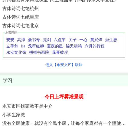
古体诗词七绝杭州
古体诗词七绝重庆
古体诗词七绝北京
永安诗群
安安
高漳
聂书专
亮剑
六点半
关子
一心
黄兴烽
游生忠
左手剑
lja
戈壁红柳
夏夜的星
锦天翡鸿
六月的行程
永安文化馆
栟榈书画院
花开彼岸
进入【永安文艺】版块
学习
今日上坪雾凇景观
永安市区找家教不是中介
小学生家教
没有全民健康，就没有全民小康，让每个家庭都有一个懂健康的人。