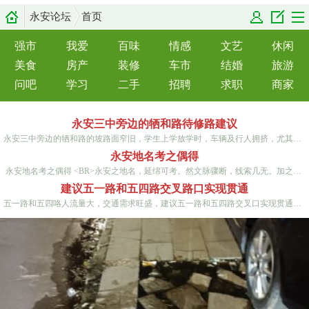
永安论坛
首页
强市
我爱
百味
情感
文艺
休闲
美食
房产
装修
车市
结婚
旅游
问吧
学习
二手
招聘
求职
商家
永安三中旁边的牺和路待修路建议
永安三中旁边的牺和路的坡路面窄旧，学生上学放学时，车辆及行人拥挤，尤其下雨天，路面都是漏水，呼吁政府相关部门早点改善学校旁边路面建设，…
永安地名考之偶得
永安地名考之偶得 <BR>永安之地名，延绵可考。然文脉骤断，线索几无。加之，想当然者，随意画足，添写几何，成为遗笑。<BR>今获燕邑《张氏族谱…
建议五一路和五四路交叉路口实现贯通
五一路和五四咯人流量大，交通需求旺盛，建议五一路和五四路交叉口实现贯通，将五四路口的中间隔离栏打开，并设置红绿灯，设置二个人行通道，这…