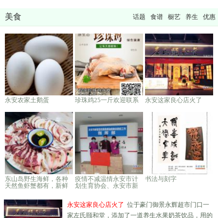
美食
话题
食谱
橱艺
养生
优惠
永安农家土鹅蛋
珍珠鸡25一斤欢迎联系
永安这家良心店火了
东山岛野生海鲜，各种
疫情不减温情永安市计
书法与刻字
天然鱼虾蟹都有，新鲜
划生育协会、永安市新
到家
太阳爱心协会、永安俏
妃卫生巾专卖店、积极
永安这家良心店火了
位于豪门御景永辉超市门口一
捐助防疫物资
家左氏颐和堂，添加了一道养生水果奶茶饮品，用的