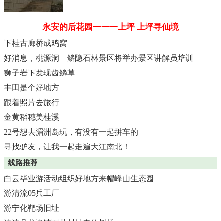
永安的后花园一一一上坪
上坪寻仙境
下桂古廊桥成鸡窝
好消息，桃源洞—鳞隐石林景区将举办景区讲解员培训
狮子岩下发现齿鳞草
丰田是个好地方
跟着照片去旅行
金黄稻穗美桂溪
22号想去湄洲岛玩，有没有一起拼车的
寻找驴友，让我一起走遍大江南北！
线路推荐
白云毕业游活动组织好地方来帽峰山生态园
游清流05兵工厂
游宁化靶场旧址