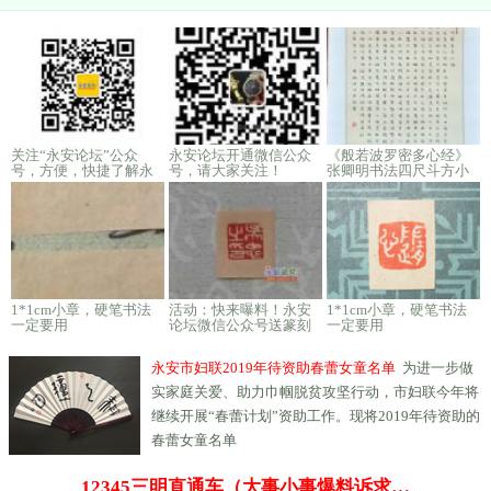
关注“永安论坛”公众
永安论坛开通微信公众
《般若波罗密多心经》
号，方便，快捷了解永
号，请大家关注！
张卿明书法四尺斗方小
安新鲜事
楷
1*1cm小章，硬笔书法
活动：快来曝料！永安
1*1cm小章，硬笔书法
一定要用
论坛微信公众号送篆刻
一定要用
印章啦！
永安市妇联2019年待资助春蕾女童名单
为进一步做
实家庭关爱、助力巾帼脱贫攻坚行动，市妇联今年将
继续开展“春蕾计划”资助工作。现将2019年待资助的
春蕾女童名单
12345三明直通车（大事小事爆料诉求…