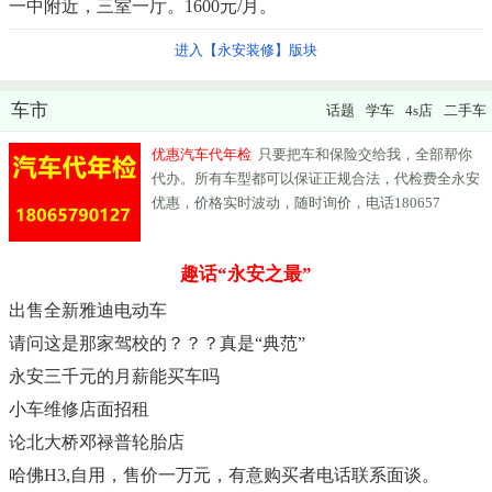
一中附近，三室一厅。1600元/月。
进入【永安装修】版块
车市
话题
学车
4s店
二手车
优惠汽车代年检
只要把车和保险交给我，全部帮你
代办。所有车型都可以保证正规合法，代检费全永安
优惠，价格实时波动，随时询价，电话180657
趣话“永安之最”
出售全新雅迪电动车
请问这是那家驾校的？？？真是“典范”
永安三千元的月薪能买车吗
小车维修店面招租
论北大桥邓禄普轮胎店
哈佛H3,自用，售价一万元，有意购买者电话联系面谈。