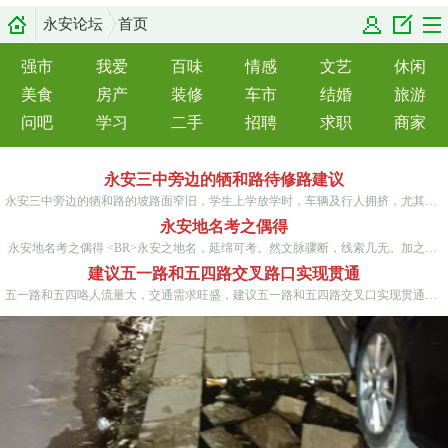
永安论坛
首页
强市
我爱
百味
情感
文艺
休闲
美食
房产
装修
车市
结婚
旅游
问吧
学习
二手
招聘
求职
商家
永安三中旁边的牺和路待修路建议
永安三中旁边的牺和路的坡路面窄旧，学生上学放学时，车辆及行人拥挤，尤其下雨天，路面都是漏水，呼吁政府相关部门早点改善学校旁边路面建设，…
永安地名考之偶得
永安地名考之偶得 <BR>永安之地名，延绵可考。然文脉骤断，线索几无。加之，想当然者，随意画足，添写几何，成为遗笑。<BR>今获燕邑《张氏族谱…
建议五一路和五四路交叉路口实现贯通
五一路和五四咯人流量大，交通需求旺盛，建议五一路和五四路交叉口实现贯通，将五四路口的中间隔离栏打开，并设置红绿灯，设置二个人行通道，这…