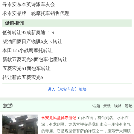
寻永安东本英诗派车友会
求永安品牌二轮摩托车销售代理
促销-折扣
低价转让95成新奥迪TTS
柴油四驱日产锐骐6皮卡转让
本田125小战鹰摩托转让
新款五菱宏光S面包车七座转让
五菱宏光S1面包车转让
转让新款五菱宏光S
进入【永安车市】版块
旅游
话题
景致
线路
游记
永安龙凤堂禅寺游记
山不在高，有仙则名。水不在
深，有龙则灵。龙凤堂禅寺是我们永安一座较有名气
的寺庙。它是观世音菩萨的禅院之一，座落于大湖镇