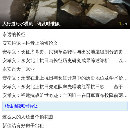
1
人行道污水横流，请及时维修。
/ 9
永远的长征
安安抖论～抖音上的短论文
安孝义：长征序幕史、民族革命转型与出发地层级划分的史学突破及学术价值研究
安孝义：永安北上抗日与长征历史研究成果综述评析——以地方学者安孝义为基论
永安市大丰米业
安孝义：永安在北上抗日与长征开篇中的历史地位及学术价值研究——以建国以来北上抗日与长征研究为对标释读
安孝义：永安北上抗日先遣队率先唱响红军抗日歌——基于《红星画报》第十二期《红军抗日歌》的党史价值研究
绝佳地段旺铺转让
安孝义：福建抗战旷世奇迹：全国唯一在日军宣布投降前两次主动收复省会城市福州
逸清斋书画装裱培训信息
绝佳地段旺铺转让
逸清斋书画装裱培训信息
这么大的人还当个偷花贼
新佳洁有好房子出租