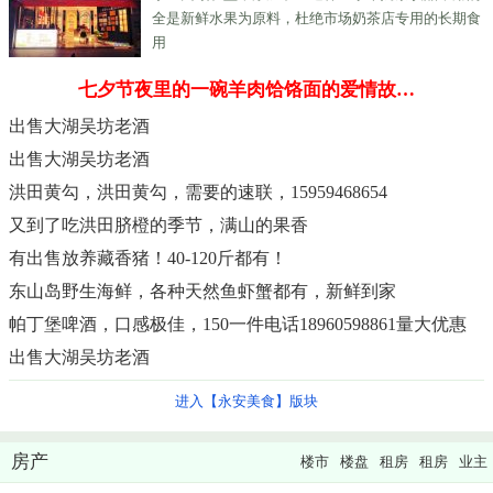
全是新鲜水果为原料，杜绝市场奶茶店专用的长期食
用
七夕节夜里的一碗羊肉饸饹面的爱情故…
出售大湖吴坊老酒
出售大湖吴坊老酒
洪田黄勾，洪田黄勾，需要的速联，15959468654
又到了吃洪田脐橙的季节，满山的果香
有出售放养藏香猪！40-120斤都有！
东山岛野生海鲜，各种天然鱼虾蟹都有，新鲜到家
帕丁堡啤酒，口感极佳，150一件电话18960598861量大优惠
出售大湖吴坊老酒
进入【永安美食】版块
房产
楼市
楼盘
租房
租房
业主