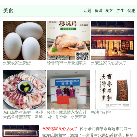
美食
话题
食谱
橱艺
养生
优惠
永安农家土鹅蛋
珍珠鸡25一斤欢迎联系
永安这家良心店火了
东山岛野生海鲜，各种
疫情不减温情永安市计
书法与刻字
天然鱼虾蟹都有，新鲜
划生育协会、永安市新
到家
太阳爱心协会、永安俏
妃卫生巾专卖店、积极
永安这家良心店火了
位于豪门御景永辉超市门口一
捐助防疫物资
家左氏颐和堂，添加了一道养生水果奶茶饮品，用的