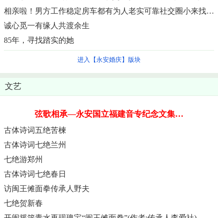
相亲啦！男方工作稳定房车都有为人老实可靠社交圈小来找个对象。
诚心觅一有缘人共渡余生
85年，寻找踏实的她
进入【永安婚庆】版块
文艺
弦歌相承—永安国立福建音专纪念文集…
古体诗词五绝苦楝
古体诗词七绝兰州
七绝游郑州
古体诗词七绝春日
访闽王傩面拳传承人野夫
七绝贺新春
开闽摇篮青水再现瑰宝“闽王傩面拳”(作者:传承人李爱社)