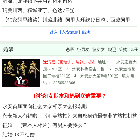
清流县龙津镇下井村神奇的树桥
玩美川西、稻城亚丁、色达7日游
【独家阿里线路】川藏北线+阿里大环线17日游，西藏阿里
进入【永安旅游】版块
婚嫁
恋语
征男友
征女友
靓照
采购
亲子
逸清斋书画培训、装裱、超市
地址：1、永安宏发大
厦A-301室，2、永安林委宿舍二楼，3、永安金地花
园二号楼201室，4、永安新天第B幢501室，联系电
话：13950933866
[讨论]女朋友和妈到底谁重要？
永安首届面向社会大众相亲大会报名啦！！！
永安新人有福啦！《汇美旅拍》来自您身边最专业的旅拍机构
征婚！（带本人相片）有男人要我么？
结婚OR不结婚