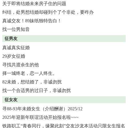
关于即将结婚未来房子住的问题
纠结，处男想结婚却碰到个了个非处，要咋办
真诚交友！89妹纸独特告白！
找一位男知音
征男友
真诚真实征婚
29岁女征婚
寻找共渡余生的他
择一城终老，恋一人终生。
82未婚，想结婚了，非诚勿扰
找一个合适男的过日子，非诚勿扰
征女友
寻88-93年未婚女生（介绍酬谢）2025/12
2025年迎新年联谊活动开始报名啦~~~
铁路职工“青春同行，缘聚此刻”交友沙龙本活动只限女生报名