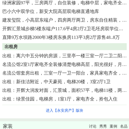
绿洲家园97平，三房两厅，自住装修，电梯中层，家电齐全，可拎包入住一口价：67.8万，
巴小六中双学位，新安大院高层双电梯直通地库
建发玺院，小高层东端户，四房两厅两卫，房东自住精装，123.21平
开辉汇景城步梯5楼东端户117.6平4房2厅2卫毛坯房双学位售55万
直降9万水坝路2000年3楼房东换房113平3房2厅原售48..8万
出租房
出租：离六中五分钟的房源，三里亭一楼三室一厅二卫二阳台+独用露台，
名流公馆2室1厅家电齐全装修清楚电梯高层，阳光很好，月租金1200元包物业宽带满意可谈
名流公馆套房出租，三室一厅一卫一阳台，家具家电齐全，月租金2000元，交通便利
出租：新佳洁附近，中天豪苑，电梯20楼，3室2厅1卫
出租：开辉大润发对面，汇景城，面积57平，电梯11楼，两房一厅，家电齐全，
出租：绿景佳园，电梯房，1室1厅，家电齐全，拎包入住
进入【永安房产】版块
家装
讨论
秀秀
案例
名品