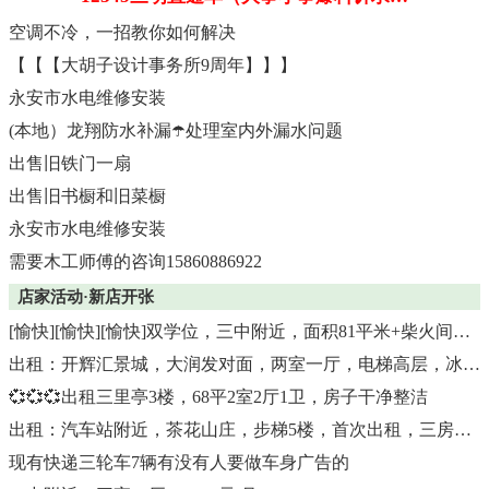
空调不冷，一招教你如何解决
【【【大胡子设计事务所9周年】】】
永安市水电维修安装
(本地）龙翔防水补漏☂️处理室内外漏水问题
出售旧铁门一扇
出售旧书橱和旧菜橱
永安市水电维修安装
需要木工师傅的咨询15860886922
店家活动·新店开张
[愉快][愉快][愉快]双学位，三中附近，面积81平米+柴火间，售价39万
出租：开辉汇景城，大润发对面，两室一厅，电梯高层，冰箱空调洗衣机一应俱全
💞💞💞出租三里亭3楼，68平2室2厅1卫，房子干净整洁
出租：汽车站附近，茶花山庄，步梯5楼，首次出租，三房二厅二卫+柴火
现有快递三轮车7辆有没有人要做车身广告的