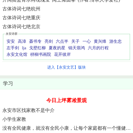
古体诗词七绝杭州
古体诗词七绝重庆
古体诗词七绝北京
永安诗群
安安
高漳
聂书专
亮剑
六点半
关子
一心
黄兴烽
游生忠
左手剑
lja
戈壁红柳
夏夜的星
锦天翡鸿
六月的行程
永安文化馆
栟榈书画院
花开彼岸
进入【永安文艺】版块
学习
今日上坪雾凇景观
永安市区找家教不是中介
小学生家教
没有全民健康，就没有全民小康，让每个家庭都有一个懂健康的人。